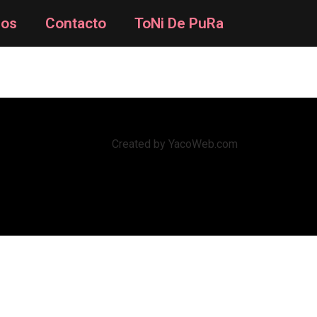
mos
Contacto
ToNi De PuRa
Created by
YacoWeb.com